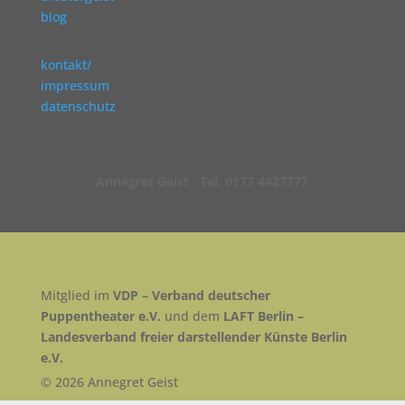
blog
kontakt/
impressum
datenschutz
Annegret Geist Tel. 0177 4427777
Mitglied im
VDP – Verband deutscher
Puppentheater e.V.
und dem
LAFT Berlin –
Landesverband freier darstellender Künste Berlin
e.V.
© 2026 Annegret Geist