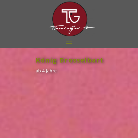
König Drosselbart
ab 4 Jahre