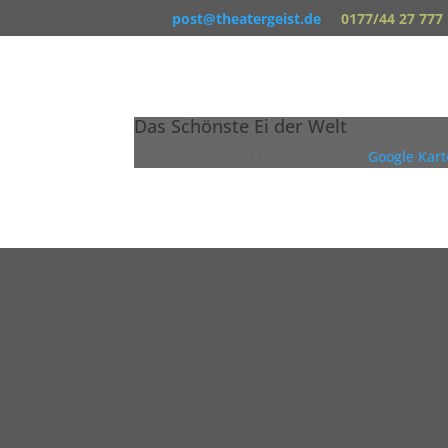
post@theatergeist.de
0177/44 27 777
Das Schönste Ei der Welt
2. November 2021
10:00
Brotfabrik
Google Kart