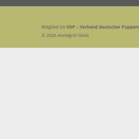
Mitglied im
VDP – Verband deutscher Puppent
© 2026 Annegret Geist