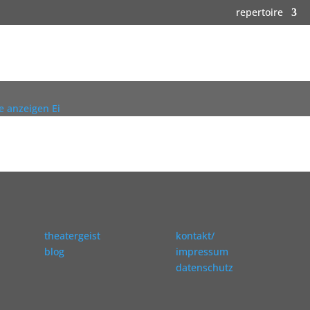
repertoire
e anzeigen
Ei
theatergeist
kontakt/
blog
impressum
datenschutz