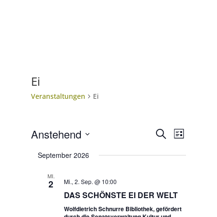
Ei
Veranstaltungen
Ei
Veranstal
Veranst
Anstehend
Suche
Liste
Ansicht
Suche
Datum
Navigat
und
September 2026
wählen.
Ansichten,
MI.
Navigation
Mi., 2. Sep. @ 10:00
2
DAS SCHÖNSTE EI DER WELT
Wolfdietrich Schnurre Bibliothek, gefördert
durch die Senatsverwaltung Kultur und