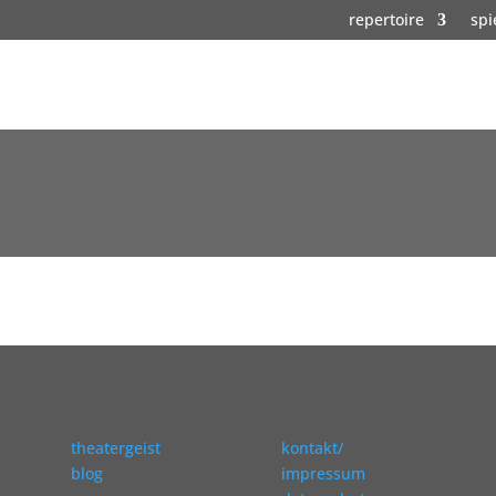
repertoire
spi
theatergeist
kontakt/
blog
impressum