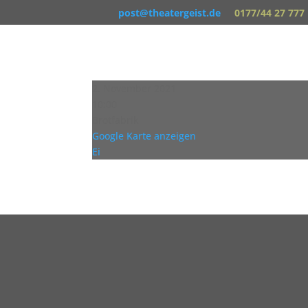
post@theatergeist.de
0177/44 27 777
2. November 2021
10:00
Brotfabrik
Google Karte anzeigen
Ei