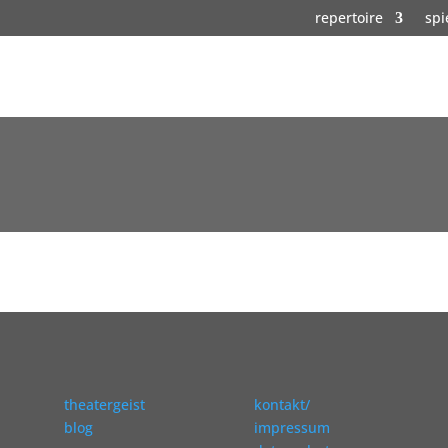
repertoire
spi
theatergeist
kontakt/
blog
impressum