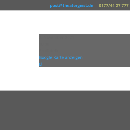
post@theatergeist.de
0177/44 27 777
2. November 2021
10:00
Brotfabrik
Google Karte anzeigen
Ei