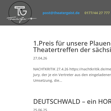
post@theatergeist.de
0177/44 27 777
1.Preis für unsere Plaue
Theatertreffen der sächs
27,04,26
NACHTKRITIK 27.4.26 https://nachtkritik.de/m
Jury, der je ein Vertreter aus den eingeladene
Umsetzung, die...
DEUTSCHWALD – ein H
25,06,25