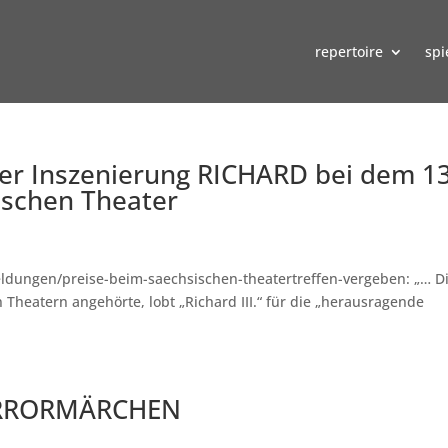
repertoire
spi
ner Inszenierung RICHARD bei dem 13
ischen Theater
eldungen/preise-beim-saechsischen-theatertreffen-vergeben: „… D
n Theatern angehörte, lobt „Richard III.“ für die „herausragende
ORRORMÄRCHEN