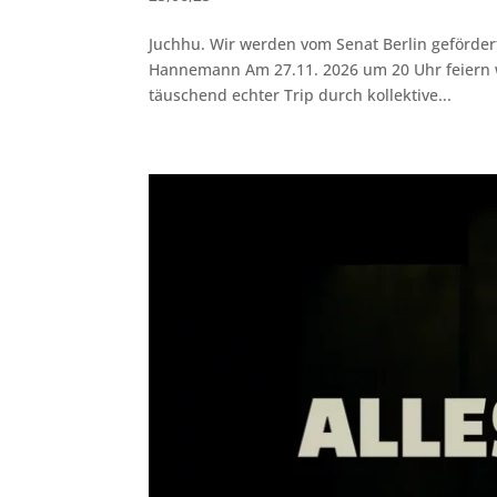
Juchhu. Wir werden vom Senat Berlin gefördert 
Hannemann Am 27.11. 2026 um 20 Uhr feiern 
täuschend echter Trip durch kollektive...