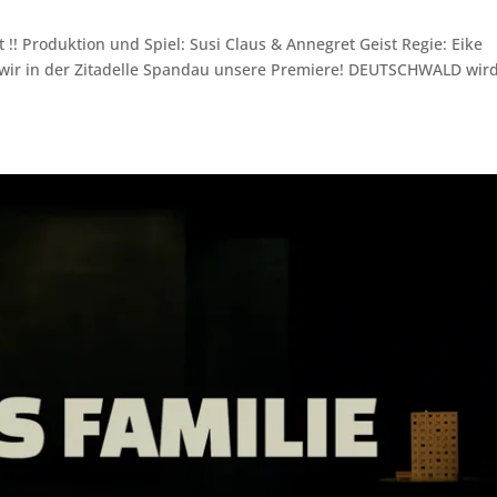
!! Produktion und Spiel: Susi Claus & Annegret Geist Regie: Eike
wir in der Zitadelle Spandau unsere Premiere! DEUTSCHWALD wird