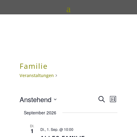
Familie
Veranstaltungen
Familie
Veranst
Veran
Anstehend
Suche
Liste
Ansic
Suche
Datum
Navig
September 2026
und
wählen.
Ansicht
DI.
Di., 1. Sep. @ 10:00
1
Navigat